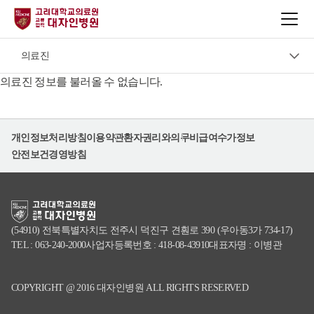
진료과·의료진
의료진
진료과
의료진 정보를 불러올 수 없습니다.
진료예약·발급
의료진
개인정보처리방침
이용약관
환자권리와의무
비급여수가정보
건강검진
안전보건경영방침
이용안내
(54910) 전북특별자치도 전주시 덕진구 견훤로 390 (우아동3가 734-17)
TEL : 063-240-2000
사업자등록번호 : 418-08-43910
대표자명 : 이병관
COPYRIGHT @ 2016 대자인병원 ALL RIGHTS RESERVED