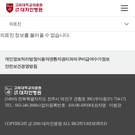
진료과·의료진
의료진
진료과
의료진 정보를 불러올 수 없습니다.
진료예약·발급
의료진
개인정보처리방침
이용약관
환자권리와의무
비급여수가정보
건강검진
안전보건경영방침
이용안내
(54910) 전북특별자치도 전주시 덕진구 견훤로 390 (우아동3가 734-17)
TEL : 063-240-2000
사업자등록번호 : 418-08-43910
대표자명 : 이병관
COPYRIGHT @ 2016 대자인병원 ALL RIGHTS RESERVED