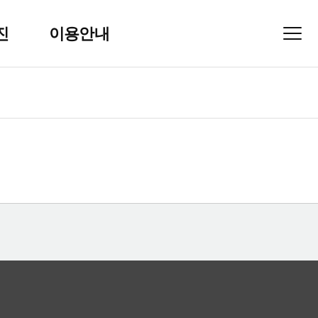
진
이용안내